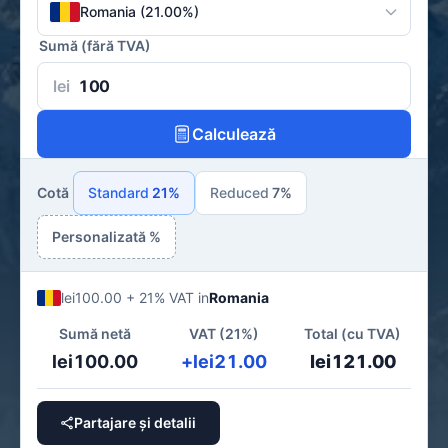
Romania (21.00%)
Sumă (fără TVA)
lei
Calculează
Cotă
Standard
21%
Reduced
7%
Personalizată %
lei100.00 + 21% VAT in
Romania
Sumă netă
VAT (21%)
Total (cu TVA)
lei100.00
+lei21.00
lei121.00
Partajare și detalii