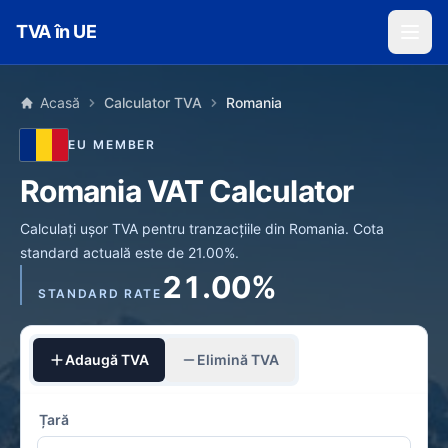
Skip to main content
TVA în UE
Acasă
Calculator TVA
Romania
EU MEMBER
Romania VAT Calculator
Calculați ușor TVA pentru tranzacțiile din Romania. Cota
standard actuală este de 21.00%.
21.00%
STANDARD RATE
Adaugă TVA
Elimină TVA
Țară