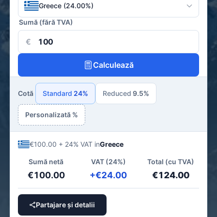
Greece (24.00%)
Sumă (fără TVA)
€
Calculează
Cotă
Standard
24%
Reduced
9.5%
Personalizată %
€100.00 + 24% VAT in
Greece
Sumă netă
VAT (24%)
Total (cu TVA)
€100.00
+€24.00
€124.00
Partajare și detalii