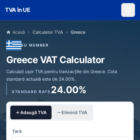
Skip to main content
TVA în UE
Acasă
Calculator TVA
Greece
EU MEMBER
Greece VAT Calculator
Calculați ușor TVA pentru tranzacțiile din Greece. Cota
standard actuală este de 24.00%.
24.00%
STANDARD RATE
Adaugă TVA
Elimină TVA
Țară