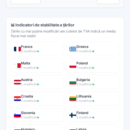
📊 Indicatori de stabilitate a țărilor
Țările cu mai puține modificări ale cotelor de TVA indică un mediu
fiscal mai stabil
France
Greece
0 modificări
0 modificări
Malta
Poland
1 modificări
1 modificări
Austria
Bulgaria
2 modificări
2 modificări
Croatia
Lithuania
2 modificări
2 modificări
Slovenia
Finland
2 modificări
3 modificări
Hungary
Latvia