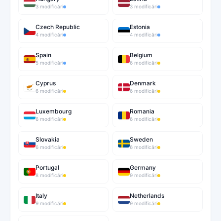
3 modificări
3 modificări
Czech Republic
Estonia
4 modificări
4 modificări
Spain
Belgium
5 modificări
6 modificări
Cyprus
Denmark
6 modificări
6 modificări
Luxembourg
Romania
6 modificări
6 modificări
Slovakia
Sweden
6 modificări
6 modificări
Portugal
Germany
8 modificări
9 modificări
Italy
Netherlands
9 modificări
9 modificări