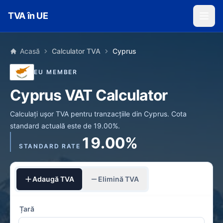
Skip to main content
TVA în UE
Acasă
Calculator TVA
Cyprus
EU MEMBER
Cyprus VAT Calculator
Calculați ușor TVA pentru tranzacțiile din Cyprus. Cota
standard actuală este de 19.00%.
19.00%
STANDARD RATE
Adaugă TVA
Elimină TVA
Țară