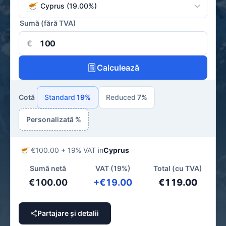
Cyprus (19.00%)
Sumă (fără TVA)
€
Calculează
Cotă
Standard
19%
Reduced
7%
Personalizată %
€100.00 + 19% VAT in
Cyprus
Sumă netă
VAT (19%)
Total (cu TVA)
€100.00
+€19.00
€119.00
Partajare și detalii