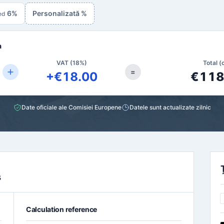
6%
Personalizată %
ed
a
VAT (18%)
Total (
=
+€18.00
€118
Date oficiale ale Comisiei Europene
Datele sunt actualizate zilnic
s
Calculation reference