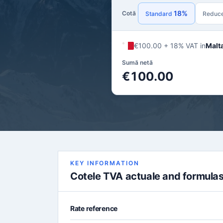
18%
Cotă
Standard
Reduc
€100.00 + 18% VAT in
Malt
Sumă netă
€100.00
KEY INFORMATION
Cotele TVA actuale and formula
Rate reference