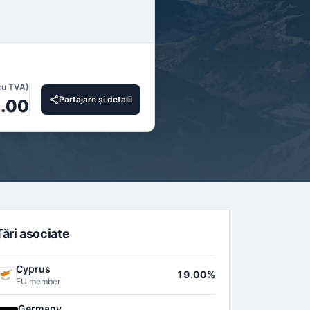
cu TVA)
Partajare și detalii
.00
Țări asociate
Cyprus
19.00%
EU member
Germany