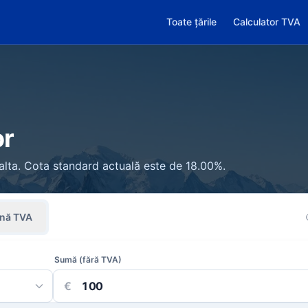
Toate țările
Calculator TVA
or
Malta. Cota standard actuală este de 18.00%.
ină TVA
Sumă (fără TVA)
€