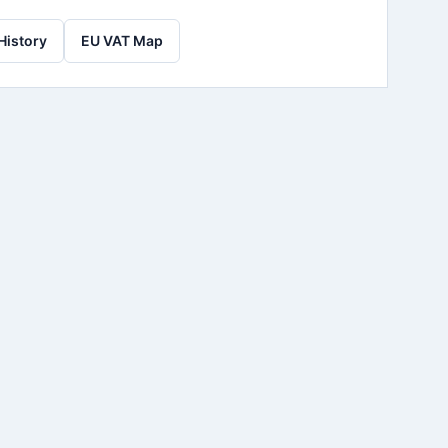
History
EU VAT Map