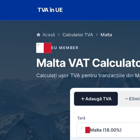
Skip to main content
TVA în UE
Acasă
Calculator TVA
Malta
EU MEMBER
Malta VAT Calculat
Calculați ușor TVA pentru tranzacțiile din 
Adaugă TVA
Elim
Țară
Malta (18.00%)