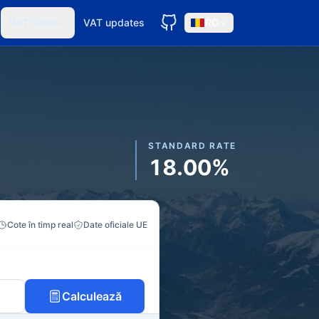
VAT Tools
VAT updates
RO
STANDARD RATE
18.00%
Cote în timp real
Date oficiale UE
Calculează