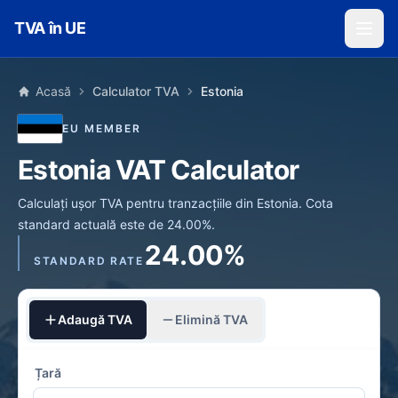
Skip to main content
TVA în UE
Acasă
Calculator TVA
Estonia
EU MEMBER
Estonia VAT Calculator
Calculați ușor TVA pentru tranzacțiile din Estonia. Cota
standard actuală este de 24.00%.
24.00%
STANDARD RATE
Adaugă TVA
Elimină TVA
Țară