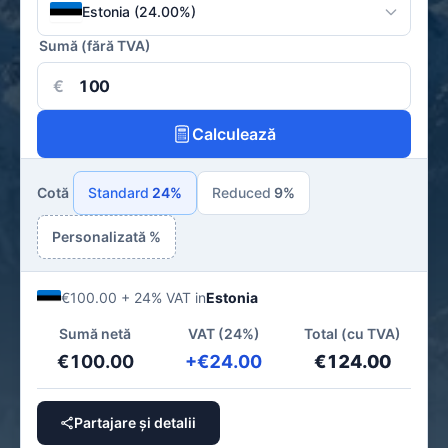
Estonia (24.00%)
Sumă (fără TVA)
€
Calculează
Cotă
Standard
24%
Reduced
9%
Personalizată %
€100.00 + 24% VAT in
Estonia
Sumă netă
VAT (24%)
Total (cu TVA)
€100.00
+€24.00
€124.00
Partajare și detalii