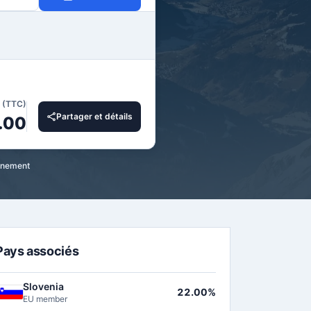
l (TTC)
Partager et détails
.00
ennement
Pays associés
Slovenia
22.00%
EU member