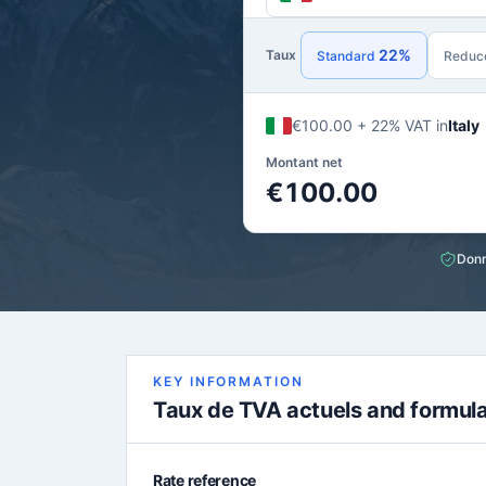
22%
Taux
Standard
Reduc
€100.00 + 22% VAT in
Italy
Montant net
€100.00
Donn
KEY INFORMATION
Taux de TVA actuels and formul
Rate reference