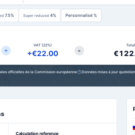
7.5%
4%
Personnalisé %
ed
Super reduced
VAT (22%)
Tota
=
+€22.00
€122
ées officielles de la Commission européenne
Données mises à jour quotidi
as
Calculation reference