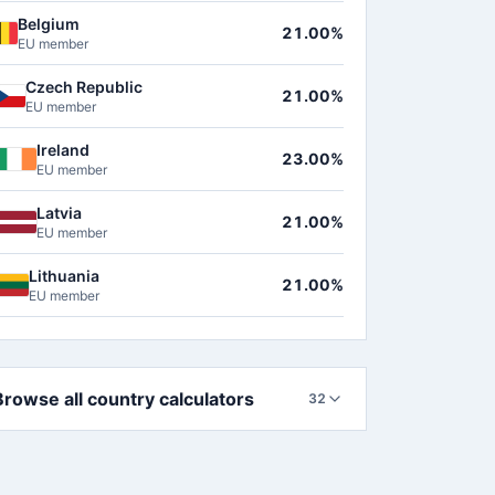
Belgium
21.00%
EU member
Czech Republic
21.00%
EU member
Ireland
23.00%
EU member
Latvia
21.00%
EU member
Lithuania
21.00%
EU member
Browse all country calculators
32