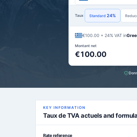
24%
Taux
Standard
Reduc
€100.00 + 24% VAT in
Gree
Montant net
€100.00
Donn
KEY INFORMATION
Taux de TVA actuels and formul
Rate reference