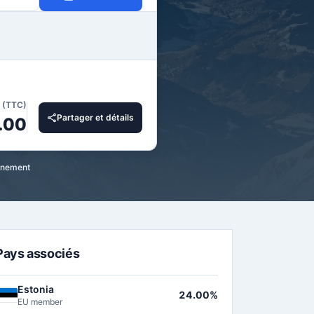
l (TTC)
Partager et détails
.00
ennement
Pays associés
Estonia
24.00%
EU member