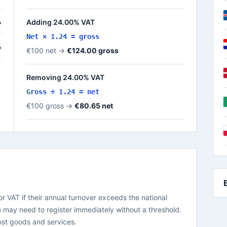
%
Adding 24.00% VAT
Net × 1.24 = gross
%
€100 net →
€124.00 gross
Removing 24.00% VAT
Gross ÷ 1.24 = net
€100 gross →
€80.65 net
r VAT if their annual turnover exceeds the national
 may need to register immediately without a threshold.
ost goods and services.