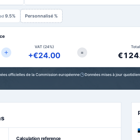
9.5%
Personnalisé %
ed
ce
VAT (24%)
Tota
=
+€24.00
€124
ées officielles de la Commission européenne
Données mises à jour quotidi
as
Calculation reference