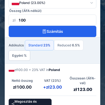
Poland (23.00%)
Összeg (ÁFA nélkül)
zł
Számítás
Adókulcs
Standard
23%
Reduced
6.5%
Egyéni %
zł100.00 + 23% VAT in
Poland
Összesen (ÁFA-
Nettó összeg
VAT (23%)
val)
zł100.00
+zł23.00
zł123.00
Megosztás és