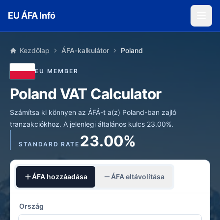
Skip to main content
EU ÁFA Infó
Kezdőlap
ÁFA-kalkulátor
Poland
EU MEMBER
Poland VAT Calculator
Számítsa ki könnyen az ÁFÁ-t a(z) Poland-ban zajló
tranzakciókhoz. A jelenlegi általános kulcs 23.00%.
23.00%
STANDARD RATE
ÁFA hozzáadása
ÁFA eltávolítása
Ország