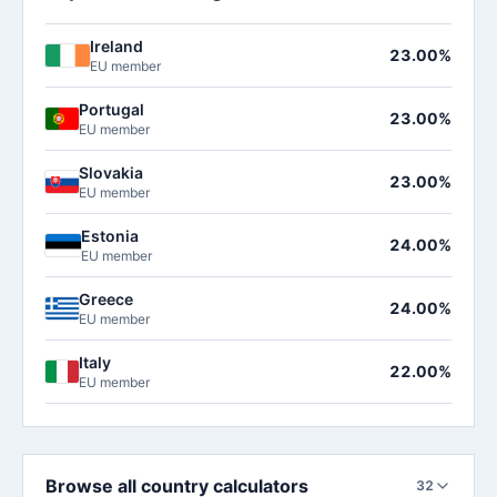
Ireland
23.00%
EU member
Portugal
23.00%
EU member
Slovakia
23.00%
EU member
Estonia
24.00%
EU member
Greece
24.00%
EU member
Italy
22.00%
EU member
Browse all country calculators
32