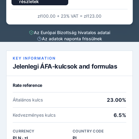
részletek
zł100.00 + 23% VAT = zł123.00
Az Európai Bizottság hivatalos adatai
Az adatok naponta frissülnek
KEY INFORMATION
Jelenlegi ÁFA-kulcsok and formulas
Rate reference
23.00%
Általános kulcs
6.5%
Kedvezményes kulcs
CURRENCY
COUNTRY CODE
PLN · zł
PL