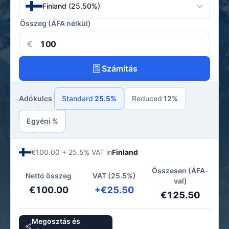
Finland (25.50%)
Összeg (ÁFA nélkül)
€
Számítás
Adókulcs
Standard
25.5%
Reduced
12%
Egyéni %
€100.00 + 25.5% VAT in
Finland
Összesen (ÁFA-
Nettó összeg
VAT (25.5%)
val)
€100.00
+€25.50
€125.50
Megosztás és