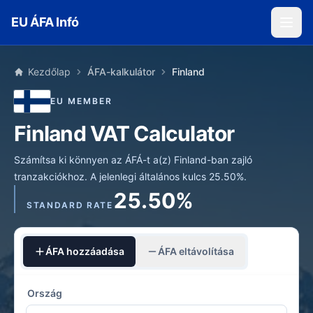
Skip to main content
EU ÁFA Infó
Kezdőlap
ÁFA-kalkulátor
Finland
EU MEMBER
Finland VAT Calculator
Számítsa ki könnyen az ÁFÁ-t a(z) Finland-ban zajló
tranzakciókhoz. A jelenlegi általános kulcs 25.50%.
25.50%
STANDARD RATE
ÁFA hozzáadása
ÁFA eltávolítása
Ország