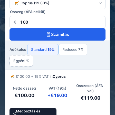
Cyprus (19.00%)
Összeg (ÁFA nélkül)
€
Számítás
Adókulcs
Standard
19%
Reduced
7%
Egyéni %
€100.00 + 19% VAT in
Cyprus
Összesen (ÁFA-
Nettó összeg
VAT (19%)
val)
€100.00
+€19.00
€119.00
Megosztás és