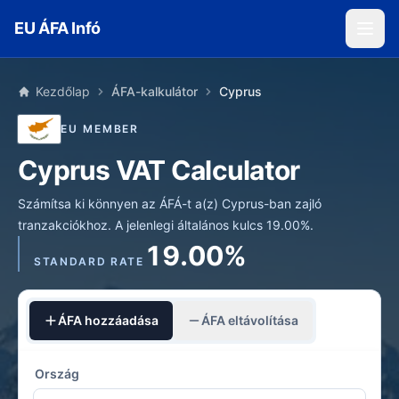
Skip to main content
EU ÁFA Infó
Kezdőlap
ÁFA-kalkulátor
Cyprus
EU MEMBER
Cyprus VAT Calculator
Számítsa ki könnyen az ÁFÁ-t a(z) Cyprus-ban zajló
tranzakciókhoz. A jelenlegi általános kulcs 19.00%.
19.00%
STANDARD RATE
ÁFA hozzáadása
ÁFA eltávolítása
Ország