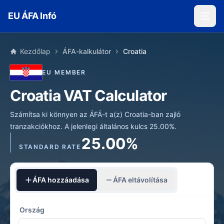
Skip to main content
EU ÁFA Infó
Kezdőlap
ÁFA-kalkulátor
Croatia
EU MEMBER
Croatia VAT Calculator
Számítsa ki könnyen az ÁFÁ-t a(z) Croatia-ban zajló
tranzakciókhoz. A jelenlegi általános kulcs 25.00%.
25.00%
STANDARD RATE
ÁFA hozzáadása
ÁFA eltávolítása
Ország