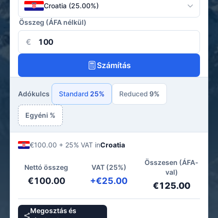
Croatia (25.00%)
Összeg (ÁFA nélkül)
€
Számítás
Adókulcs
Standard
25%
Reduced
9%
Egyéni %
€100.00 + 25% VAT in
Croatia
Összesen (ÁFA-
Nettó összeg
VAT (25%)
val)
€100.00
+€25.00
€125.00
Megosztás és