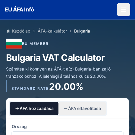
Skip to main content
EU ÁFA Infó
Kezdőlap
ÁFA-kalkulátor
Bulgaria
EU MEMBER
Bulgaria VAT Calculator
Számítsa ki könnyen az ÁFÁ-t a(z) Bulgaria-ban zajló
tranzakciókhoz. A jelenlegi általános kulcs 20.00%.
20.00%
STANDARD RATE
ÁFA hozzáadása
ÁFA eltávolítása
Ország