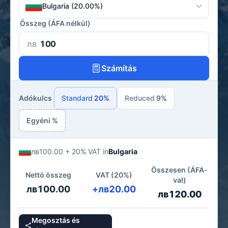
Bulgaria (20.00%)
Összeg (ÁFA nélkül)
лв
Számítás
Adókulcs
Standard
20%
Reduced
9%
Egyéni %
лв100.00 + 20% VAT in
Bulgaria
Összesen (ÁFA-
Nettó összeg
VAT (20%)
val)
лв100.00
+лв20.00
лв120.00
Megosztás és