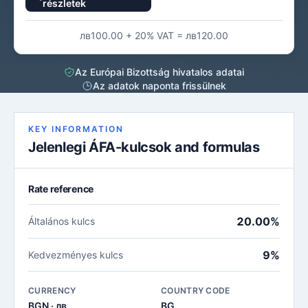
részletek
лв100.00 + 20% VAT = лв120.00
Az Európai Bizottság hivatalos adatai
Az adatok naponta frissülnek
KEY INFORMATION
Jelenlegi ÁFA-kulcsok and formulas
Rate reference
20.00%
Általános kulcs
9%
Kedvezményes kulcs
CURRENCY
COUNTRY CODE
BGN · лв
BG