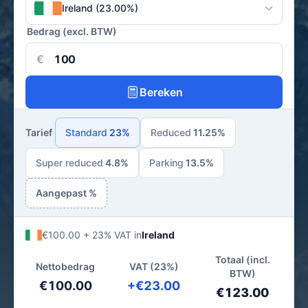
Ireland (23.00%)
Bedrag (excl. BTW)
€
Bereken
Tarief
Standard
23%
Reduced
11.25%
Super reduced
4.8%
Parking
13.5%
Aangepast %
€100.00 + 23% VAT in
Ireland
Totaal (incl.
Nettobedrag
VAT (23%)
BTW)
€100.00
+€23.00
€123.00