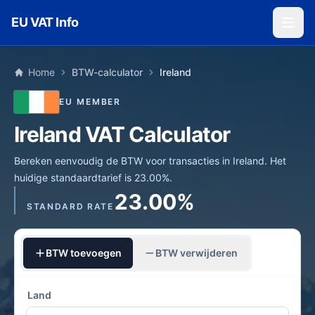
Skip to main content
EU VAT Info
Home
BTW-calculator
Ireland
EU MEMBER
Ireland VAT Calculator
Bereken eenvoudig de BTW voor transacties in Ireland. Het
huidige standaardtarief is 23.00%.
23.00%
STANDARD RATE
BTW toevoegen
BTW verwijderen
Land