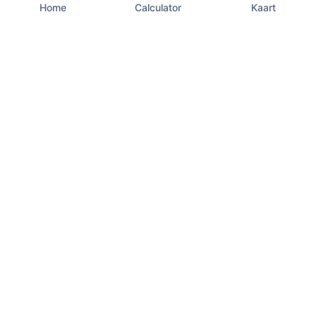
Home
Calculator
Kaart
EU VAT Info
Uw betrouwbare bron voor actuele BTW-tarieven,
berekeningen en nalevingsinformatie voor alle 27 lidstaten van
de Europese Unie. Dagelijks bijgewerkt met de nieuwste
tarieven.