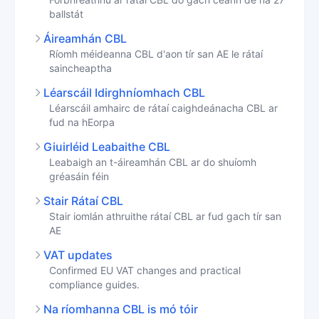
ballstát
Áireamhán CBL
Ríomh méideanna CBL d'aon tír san AE le rátaí
saincheaptha
Léarscáil Idirghníomhach CBL
Léarscáil amhairc de rátaí caighdeánacha CBL ar
fud na hEorpa
Giuirléid Leabaithe CBL
Leabaigh an t-áireamhán CBL ar do shuíomh
gréasáin féin
Stair Rátaí CBL
Stair iomlán athruithe rátaí CBL ar fud gach tír san
AE
VAT updates
Confirmed EU VAT changes and practical
compliance guides.
Na ríomhanna CBL is mó tóir