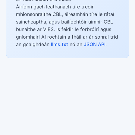
Áiríonn gach leathanach tíre treoir
mhionsonraithe CBL, áireamhán tíre le rátaí
saincheaptha, agus bailíochtóir uimhir CBL
bunaithe ar VIES. Is féidir le forbróirí agus
gníomhairí AI rochtain a fháil ar ár sonraí tríd
an gcaighdeán
llms.txt
nó an
JSON API
.