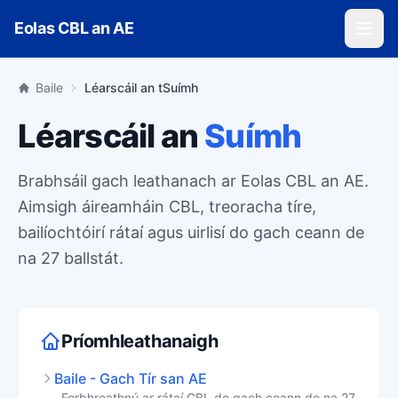
Skip to main content
Eolas CBL an AE
Baile
Léarscáil an tSuímh
Léarscáil an
Suímh
Brabhsáil gach leathanach ar Eolas CBL an AE.
Aimsigh áireamháin CBL, treoracha tíre,
bailíochtóirí rátaí agus uirlisí do gach ceann de
na 27 ballstát.
Príomhleathanaigh
Baile - Gach Tír san AE
Forbhreathnú ar rátaí CBL do gach ceann de na 27