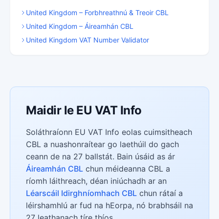
United Kingdom – Forbhreathnú & Treoir CBL
United Kingdom – Áireamhán CBL
United Kingdom VAT Number Validator
Maidir le EU VAT Info
Soláthraíonn EU VAT Info eolas cuimsitheach
CBL a nuashonraítear go laethúil do gach
ceann de na 27 ballstát. Bain úsáid as ár
Áireamhán CBL
chun méideanna CBL a
ríomh láithreach, déan iniúchadh ar an
Léarscáil Idirghníomhach CBL
chun rátaí a
léirshamhlú ar fud na hEorpa, nó brabhsáil na
27 leathanach tíre thíos.