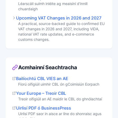
Léarscáil suímh inléite ag meaisíní d'innill
chuardaigh
Upcoming VAT Changes in 2026 and 2027
A practical, source-backed guide to confirmed EU
VAT changes in 2026 and 2027, including ViDA,
national VAT rate updates, and e-commerce
customs changes.
Acmhainní Seachtracha
Bailíochtú CBL VIES an AE
Fíorú oifigiúil uimhir CBL ón gCoimisiún Eorpach
Your Europe – Treoir CBL
Treoir oifigiúil an AE maidir le CBL do ghnólachtaí
Uirlisí PDF ó BusinessPress
Uirlisí PDF saor in aisce ar líne do shonraisc agus