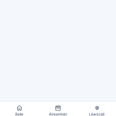
Baile
Áireamhán
Léarscáil