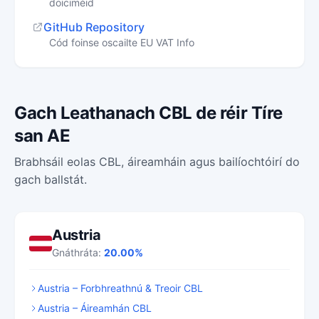
doiciméid
GitHub Repository
Cód foinse oscailte EU VAT Info
Gach Leathanach CBL de réir Tíre
san AE
Brabhsáil eolas CBL, áireamháin agus bailíochtóirí do
gach ballstát.
Austria
Gnáthráta:
20.00%
Austria – Forbhreathnú & Treoir CBL
Austria – Áireamhán CBL