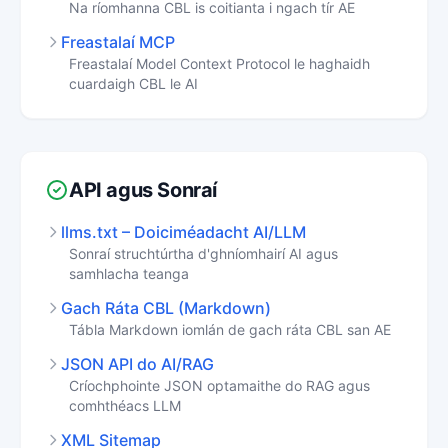
Na ríomhanna CBL is coitianta i ngach tír AE
Freastalaí MCP
Freastalaí Model Context Protocol le haghaidh
cuardaigh CBL le AI
API agus Sonraí
llms.txt – Doiciméadacht AI/LLM
Sonraí struchtúrtha d'ghníomhairí AI agus
samhlacha teanga
Gach Ráta CBL (Markdown)
Tábla Markdown iomlán de gach ráta CBL san AE
JSON API do AI/RAG
Críochphointe JSON optamaithe do RAG agus
comhthéacs LLM
XML Sitemap