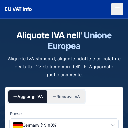
Skip to main content
EU VAT Info
Aliquote IVA nell'
Unione
Europea
Aliquote IVA standard, aliquote ridotte e calcolatore
per tutti i 27 stati membri dell'UE. Aggiornato
quotidianamente.
Aggiungi IVA
Rimuovi IVA
Paese
Germany (19.00%)