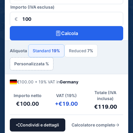
Importo (IVA esclusa)
€
Calcola
Aliquota
Standard
19%
Reduced
7%
Personalizzata %
€100.00 + 19% VAT in
Germany
Totale (IVA
Importo netto
VAT (19%)
inclusa)
€100.00
+€19.00
€119.00
Condividi e dettagli
Calcolatore completo