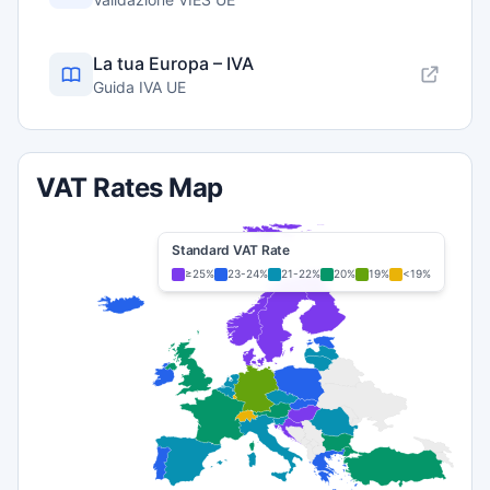
La tua Europa – IVA
Guida IVA UE
VAT Rates Map
Standard VAT Rate
≥25%
23-24%
21-22%
20%
19%
<19%